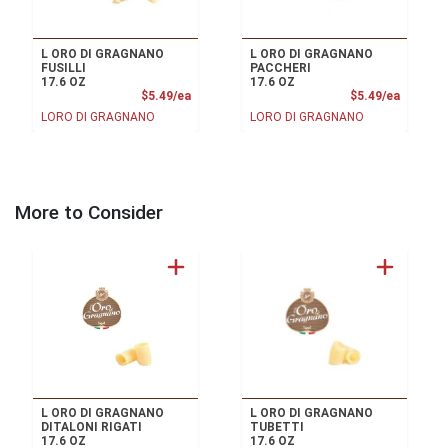
L ORO DI GRAGNANO
L ORO DI GRAGNANO
FUSILLI
PACCHERI
17.6 OZ
17.6 OZ
Product Price
Product
$5.49/ea
$5.49/ea
LORO DI GRAGNANO
LORO DI GRAGNANO
More to Consider
L ORO DI GRAGNANO
L ORO DI GRAGNANO
DITALONI RIGATI
TUBETTI
17.6 OZ
17.6 OZ