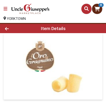
0
YORKTOWN
Product Details Page
Item Details