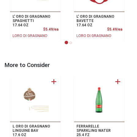
L' ORO DI GRAGNANO
L' ORO DI GRAGNANO
SPAGHETTI
BAVETTE
17.64 OZ
17.64 OZ
Product Price
Product
$5.49/ea
$5.49/ea
LORO DI GRAGNANO
LORO DI GRAGNANO
More to Consider
L ORO DI GRAGNANO
FERRARELLE
LINGUINE BAV
SPARKLING WATER
17.6 OZ
25.4 FZ